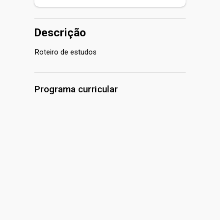
INICIAR
Descrição
Roteiro de estudos
Programa curricular
Expandir tudo
1 aula
0h
Roteiro de estudos ciencias
0h