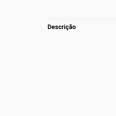
Descrição
RESENHA CRÍTICA - VOCÊ DEVERÁ 
PONTOS BONS E RUINS DA OBRA, B
Programa curricular
2023 - 3ºBIMESTRE - 9º
Avaliações