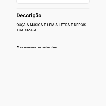
INICIAR
Descrição
OUÇA A MÚSICA E LEIA A LETRA E DEPOIS
TRADUZA-A.
Programa curricular
Expandir tudo
1 aula
0h
2ºBIMESTRE 2023 - 7º ANO -
TRADUÇÃO DE INGLÊS
0h